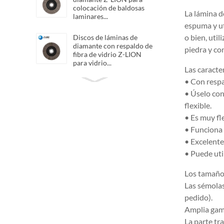
colocación de baldosas
La lámina d
laminares...
espuma y ut
o bien, uti
Discos de láminas de
diamante con respaldo de
piedra y co
fibra de vidrio Z-LION
para vidrio...
Las caracte
• Con respa
Sábanas de tela flexibles
Z-LION Diamond QRS
• Úselo con
Diamond San...
flexible.
• Es muy fl
• Funciona 
Bandas de pulido de
diamante de resina Z-
• Excelente 
LION para pulir...
• Puede uti
Los tamaño
Discos de láminas de
Las sémolas
diamante híbridos Z-
LION Ruedas de láminas
pedido).
híbridas
Amplia gama
La parte tr
Lámina de pulido manual