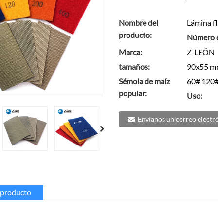
Nombre del
Lámina fl
producto:
Número d
Marca:
Z-LEÓN
tamaños:
90x55 m
Sémola de maíz
60# 120#
popular:
Uso:
Envíanos un correo electr
l producto