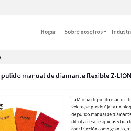
m
Hogar
Sobre nosotros
Industr
e
pulido manual de diamante flexible Z-LION c
La lámina de pulido manual d
velcro, se puede fijar a un bl
de pulido manual de diamante, 
difícil acceso, esquinas y bor
construcción como granito, má