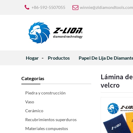
+86-592-5507055
winnie@zldiamondtools.co
Hogar
Productos
Papel De Lija De Diamant
Lámina de 
Categorías
velcro
Piedra y construcción
Vaso
Cerámico
Recubrimientos superduros
Materiales compuestos