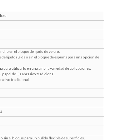
elcro
ncho en el bloque de lijado de velcro.
de lijado rígida o sin el bloque de espuma para una opción de
ma para utilizarlo en una amplia variedad de aplicaciones.
papel de lija abrasivo tradicional.
brasivo tradicional.
0#
o sin el bloque para un pulido flexible de superficies,