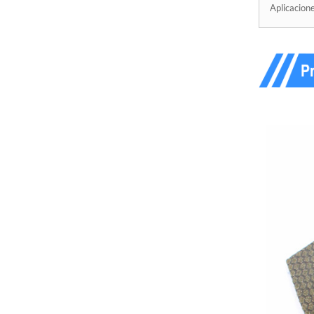
Aplicacione
Z-LION V30 Lijadora de
diamante de punta
redondeada completa
perfilada...
Bandas de lijado con
limas de diamante Z-
LION para lijado de
detalle...
Ruedas de aletas de
diamante montadas en
vástago Z-LION Diamond
FLa...
Lijado de reparación de
fibra de carbono con
papel de lija de diamante
Z-LION...
Disco oscilante de
diamante con respaldo de
fibra de vidrio Z-LION
con...