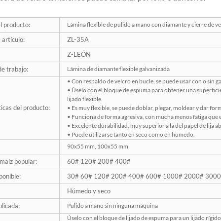
 producto:
Lámina flexible de pulido a mano con diamante y cierre de v
artículo:
ZL-35A
Z-LEÓN
de trabajo:
Lámina de diamante flexible galvanizada
• Con respaldo de velcro en bucle, se puede usar con o sin ga
• Úselo con el bloque de espuma para obtener una superficie 
lijado flexible.
icas del producto:
• Es muy flexible, se puede doblar, plegar, moldear y dar for
• Funciona de forma agresiva, con mucha menos fatiga que el 
• Excelente durabilidad, muy superior a la del papel de lija a
• Puede utilizarse tanto en seco como en húmedo.
90x55 mm, 100x55 mm
maíz popular:
60# 120# 200# 400#
ponible:
30# 60# 120# 200# 400# 600# 1000# 2000# 300
Húmedo y seco
licada:
Pulido a mano sin ninguna máquina
Úselo con el bloque de lijado de espuma para un lijado rígido 