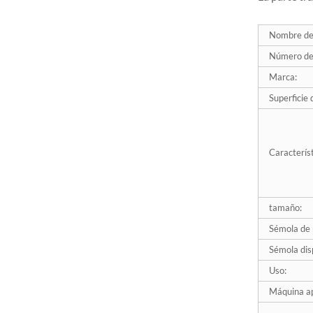
de diamante flexible Z-
LION con velcro...
Nombre del
Número de 
Discos de láminas de
diamante Z-LION
Marca:
Diamante lamelar G...
Superficie 
Disco de láminas flexible
para amoladora Z-LION,
lijadora de láminas de
Característ
diamante
Discos de cambio rápido
Z-LION tipo R Diamond
tamaño:
Roll Lock D...
Sémola de 
Sémola dis
Disco de láminas de
diamante con respaldo de
Uso:
plástico Z-LION para
Máquina ap
pulido de vidrio...