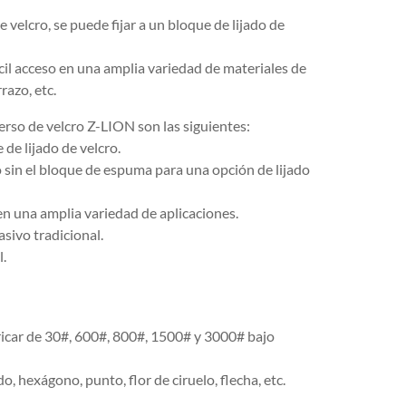
velcro, se puede fijar a un bloque de lijado de
fícil acceso en una amplia variedad de materiales de
razo, etc.
erso de velcro Z-LION son las siguientes:
de lijado de velcro.
o sin el bloque de espuma para una opción de lijado
 en una amplia variedad de aplicaciones.
sivo tradicional.
l.
ricar de 30#, 600#, 800#, 1500# y 3000# bajo
, hexágono, punto, flor de ciruelo, flecha, etc.