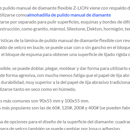
e pulido manual de diamante flexible Z-LION viene con respaldo de 
ilizarse como
almohadilla de pulido manual de diamante
lizarse por separado para pulir superficies, esquinas y bordes de di
nstrucción, como granito, mármol, Silestone, Dekton, hormigón, ter
rísticas de la lámina de pulido manual de diamante flexible con rev
ldo de velcro en bucle, se puede usar con o sin gancho en el bloque 
 el bloque de espuma para obtener una superficie de lijado rígida 
exible, se puede doblar, plegar, moldear y dar forma para utilizarlo
de forma agresiva, con mucha menos fatiga que el papel de lija abra
durabilidad, muy superior a la del papel de lija abrasivo tradiciona
lizarse tanto en seco como en húmedo.
s más comunes son 90x55 mm y 100x55 mm.
 más populares son las de 60#, 120#, 200# y 400# (se pueden fab
 de opciones para el diseño de la superficie del diamante: cuadrado
asera de velcro también se puede cambiar por lona o adhesivo.