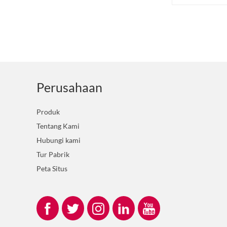
Sabuk Amplas Kikir
Berlian Z-LION untuk
Pengamplasan Detail...
Roda Pengikis Berlian Z-
LION yang Dipasang pada
Tangkai...
Perusahaan
Amplas Berlian Z-LION
untuk Perbaikan Serat
Produk
Karbon...
Tentang Kami
Hubungi kami
Z-LION Fiberglass
Backing Diamond
Tur Pabrik
Flapping Disc With...
Peta Situs