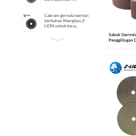
Cakram gerinda berlian
berbahan fiberglass Z-
LION untuk kaca...
Sabuk Gerinda
Penggilingan
Z-LION Flexible Diamond
Kaca Pada Me
QRS Cloth Sheets
Otomatis
Diamond San...
Sabuk Poles Berlian Resin
Z-LION untuk memoles
c...
Cakram flap berlian
hibrida Z-LION Roda flap
hibrida
Z-LION Lembaran
Pemoles Tangan Berlian
Fleksibel dengan Perekat