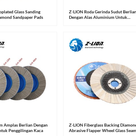
oplated Glass Sanding
Z-LION Roda Gerinda Sudut Berlia
iamond Sandpaper Pads
Dengan Alas Aluminium Untuk
Pengamplasan Kaca
m Amplas Berlian Dengan
Z-LION Fiberglass Backing Diamon
Untuk Penggilingan Kaca
Abrasive Flapper Wheel Glass Sea
Flapper Discs