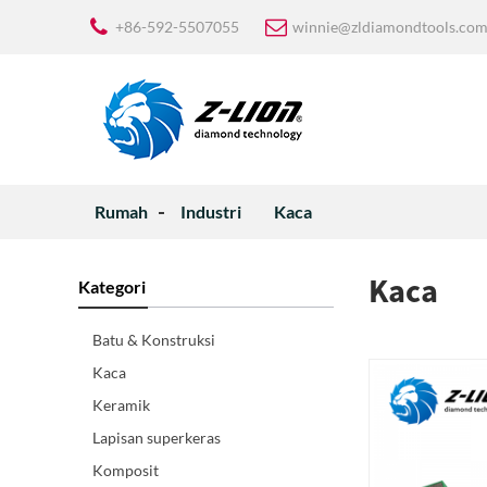
+86-592-5507055
winnie@zldiamondtools.co
Rumah
Industri
Kaca
Kaca
Kategori
Batu & Konstruksi
Kaca
Keramik
Lapisan superkeras
Komposit