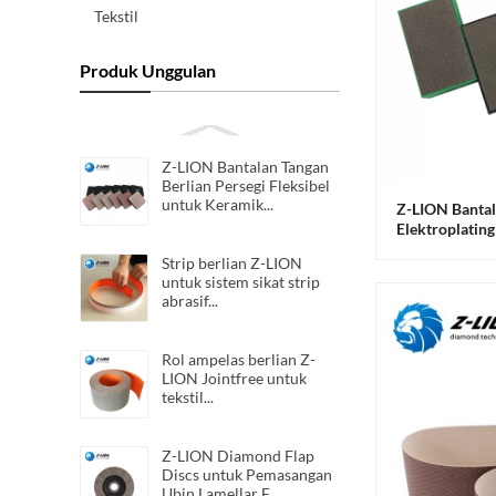
Tekstil
Produk Unggulan
Z-LION Bantalan Tangan
Berlian Persegi Fleksibel
untuk Keramik...
Z-LION Bantal
Elektroplatin
Kaca
Strip berlian Z-LION
untuk sistem sikat strip
abrasif...
Rol ampelas berlian Z-
LION Jointfree untuk
tekstil...
Z-LION Diamond Flap
Discs untuk Pemasangan
Ubin Lamellar F...