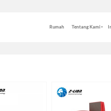
m
Rumah
Tentang Kami
I