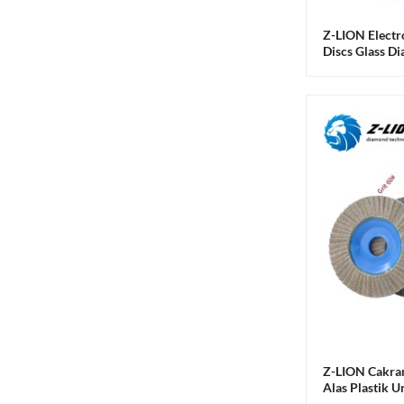
Velcro ...
Z-LION Diamond Lamella
Z-LION Electr
Flap Discs Lamellar
Discs Glass D
Diamond G...
Z-LION Grinder Flap Disc
Flexible Diamond Flap
Sander
Z-LION R-Type Diamond
Roll Lock Quick Change
Discs D...
Z-LION Cakram Amplas
Berlian dengan Alas
Plastik untuk Pengasah
Kaca...
Mesin Amplas Berlian Z-
LION V30 Profiled Full
Z-LION Cakra
Bullnose...
Alas Plastik 