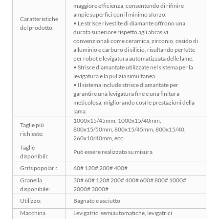
maggiore efficienza, consentendo di rifinire
ampie superfici con il minimo sforzo.
Caratteristiche
• Le strisce rivestite di diamante offrono una
del prodotto:
durata superiore rispetto agli abrasivi
convenzionali come ceramica, zirconio, ossido di
alluminio e carburo di silicio, risultando perfette
per robot e levigatura automatizzata delle lame.
• Strisce diamantate utilizzate nel sistema per la
levigatura e la pulizia simultanea.
• Il sistema include strisce diamantate per
garantire una levigatura fine e una finitura
meticolosa, migliorando così le prestazioni della
lama.
1000x15/45mm, 1000x15/40mm,
Taglie più
800x15/50mm, 800x15/45mm, 800x15/40,
richieste:
260x10/40mm, ecc.
Taglie
Può essere realizzato su misura
disponibili:
Grits popolari:
60# 120# 200# 400#
Granella
30# 60# 120# 200# 400# 600# 800# 1000#
disponibile:
2000# 3000#
Utilizzo:
Bagnato e asciutto
Macchina
Levigatrici semiautomatiche, levigatrici