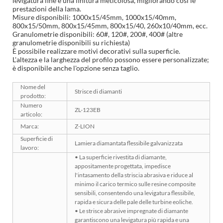
levigatura fine e una finitura meticolosa, migliorando così le
prestazioni della lama.
Misure disponibili: 1000x15/45mm, 1000x15/40mm,
800x15/50mm, 800x15/45mm, 800x15/40, 260x10/40mm, ecc.
Granulometrie disponibili: 60#, 120#, 200#, 400# (altre
granulometrie disponibili su richiesta)
È possibile realizzare motivi decorativi sulla superficie.
L'altezza e la larghezza del profilo possono essere personalizzate;
è disponibile anche l'opzione senza taglio.
Nome del
Strisce di diamanti
prodotto:
Numero
ZL-123EB
articolo:
Marca:
Z-LION
Superficie di
Lamiera diamantata flessibile galvanizzata
lavoro:
• La superficie rivestita di diamante,
appositamente progettata, impedisce
l'intasamento della striscia abrasiva e riduce al
minimo il carico termico sulle resine composite
sensibili, consentendo una levigatura flessibile,
rapida e sicura delle pale delle turbine eoliche.
• Le strisce abrasive impregnate di diamante
garantiscono una levigatura più rapida e una