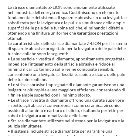
Le strisce diamantate Z-LION sono ampiamente utilizzate
nell'industria dell'energia eolica. Costituiscono un elemento
fondamentale del sistema di spazzole abrasive in una levigatrice
robotizzata per la levigatura e la pulizia simultanea delle ampie
superfici delle pale delle turbine eoliche, eliminando i difetti e
ottenendo una finitura uniforme che garantisce prestazioni
ottimali.
Le caratteristiche delle strisce diamantate Z-LION per il sistema
di spazzole abrasive progettato per la levigatura delle pale delle
turbine eoliche sono le seguenti:
• La superficie rivestita di diamante, appositamente progettata,
impedisce l'intasamento della striscia abrasiva e riduce al
minimo il carico termico sulle resine composite sensibili,
consentendo una levigatura flessibile, rapida e sicura delle pale
delle turbine eoliche.
• Le strisce abrasive impregnate di diamante garantiscono una
levigatura più rapida e una maggiore efficienza, consentendo di
rifinire ampie superfici con il minimo sforzo.
• Le strisce rivestite di diamante offrono una durata superiore
rispetto agli abrasivi convenzionali come ceramica, zirconio,
ossido di alluminio e carburo di silicio, risultando perfette per
robot e levigatura automatizzata delle lame.
• Strisce diamantate utilizzate nel sistema per la levigatura e la
pulizia simultanea.
• Il sistema include strisce diamantate per garantire una