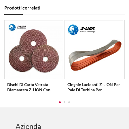
Prodotti correlati
Dischi Di Carta Vetrata
Cinghie Lucidanti Z-LION Per
a
Diamantata Z-LION Con
Pale Di Turbina Per
Chiusura A Strappo...
Autoveicoli...
P
Azienda