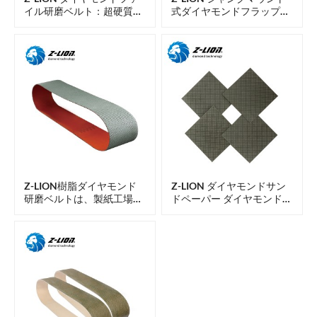
イル研磨ベルト：超硬質コ
式ダイヤモンドフラップホ
ーティングの細部研磨およ
イール ダイヤモンドフラッ
び表面調整用
プ研磨シート
Z-LION樹脂ダイヤモンド
Z-LION ダイヤモンドサン
研磨ベルトは、製紙工場の
ドペーパー ダイヤモンド研
乾燥機シリンダーなど、硬
磨ハンドサンディングシー
質コーティングが施された
ト
シリンダーの研磨に使用さ
れます。