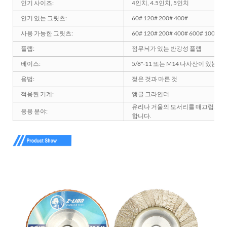
인기 사이즈:
4인치, 4.5인치, 5인치
인기 있는 그릿츠:
60# 120# 200# 400#
사용 가능한 그릿츠:
60# 120# 200# 400# 600# 1000# 
플랩:
점무늬가 있는 반강성 플랩
베이스:
5/8"-11 또는 M14 나사산이 있는
용법:
젖은 것과 마른 것
적용된 기계:
앵글 그라인더
유리나 거울의 모서리를 매끄럽게 하
응용 분야:
합니다.