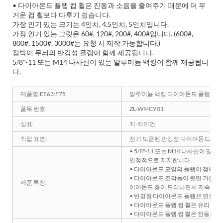
• 다이아몬드 플랩 컵 휠은 진동과 소음을 줄여주기 때문에 더 무
거운 컵 휠보다 다루기 쉽습니다.
가장 인기 있는 크기는 4인치, 4.5인치, 5인치입니다.
가장 인기 있는 그릿은 60#, 120#, 200#, 400#입니다. (600#,
800#, 1500#, 3000#는 요청 시 제작 가능합니다.)
점박이 무늬의 반강성 플랩이 함께 제공됩니다.
5/8"-11 또는 M14 나사산이 있는 알루미늄 백킹이 함께 제공됩니
다.
제품명:EE63:F75
알루미늄 백킹 다이아몬드 플랩 컵 
품목 번호:
ZL-WMCY01
상표:
지-라이언
작업 표면:
전기 도금된 반강성 다이아몬드 시
• 5/8"-11 또는 M14 나사산
안정적으로 지지합니다.
• 다이아몬드 모양의 플랩이 점박이
• 다이아몬드 조각들이 뒷면 가장자
제품 특징:
이아몬드 층이 드러나면서 지속적인 
• 반경질 다이아몬드 플랩은 연질 플
• 다이아몬드 플랩 컵 휠은 유리 
• 다이아몬드 플랩 컵 휠은 진동과 