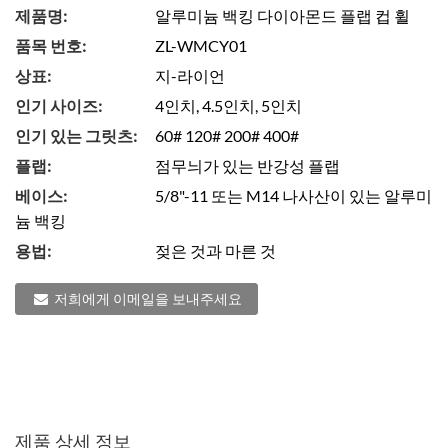
제품명:
알루미늄 백킹 다이아몬드 플랩 컵 휠
품목 번호:
ZL-WMCY01
상표:
지-라이언
인기 사이즈:
4인치, 4.5인치, 5인치
인기 있는 그릿츠:
60# 120# 200# 400#
플랩:
점무늬가 있는 반강성 플랩
베이스:
5/8"-11 또는 M14 나사산이 있는 알루미
늄 백킹
용법:
젖은 것과 마른 것
저희에게 이메일을 보내주세요
제품 상세 정보