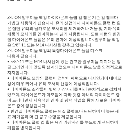
Z-LION 알루미늄 백킹 다이아몬드 플랩 컵 휠은 기존 컵 휠보다
가볍고 사용하기 쉽습니다. 유리 산업에서 다이아몬드 플랩 컵 휠
은 절단 유리의 날카로운 모서리를 제거하거나 거울 및 기타 유리
제품의 모서리를 연마하는 데 널리 사용됩니다. 도트 패턴의 반경
질 다이아몬드 플랩은 유리 연마에 이상적입니다. 알루미늄 백킹
은 5/8"-11 또는 M14 나사산을 갖추고 있습니다.
Z-LION 알루미늄 백킹의 특징
다이아몬드 플랩 디스크
다음과 같습니다.
• 5/8"-11 또는 M14 나사산이 있는 견고한 알루미늄 지지대는 앵
글 그라인더에 맞도록 설계되었으며 다이아몬드 날을 안정적으로
지지합니다.
• 다이아몬드 모양의 플랩이 점박이 패턴으로 디자인되어 내마모
성이 매우 뛰어나 유리 모서리 샌딩에 이상적입니다.
• 다이아몬드 조각들이 뒷면 가장자리를 따라 순차적으로 겹쳐져
있으며, 다이아몬드가 마모됨에 따라 윗층 아래의 다이아몬드 층
이 드러나면서 지속적인 연마 및 광택 작업을 통해 새로운 다이아
몬드 층이 생성됩니다.
• 반경질 다이아몬드 플랩은 연질 플랩보다 단단하여 더 높은 재
료 제거율과 더 긴 공구 수명을 제공합니다.
• 다이아몬드 플랩 컵 휠은 유리 가장자리를 부드럽게 샌딩하여
깨짐을 방지합니다.