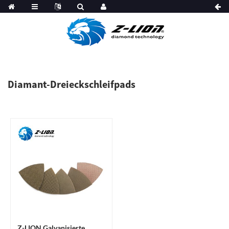
Diamant-Dreieckschleifpads
Z-LION Galvanisierte