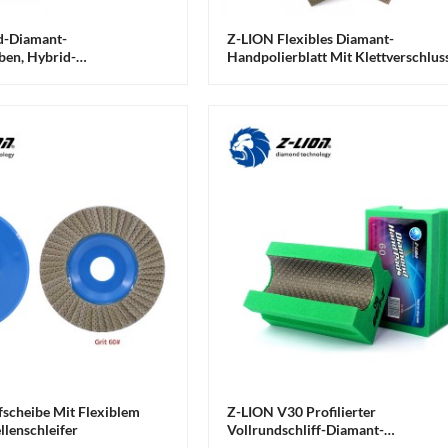
d-Diamant-
Z-LION Flexibles Diamant-
ben, Hybrid-
Handpolierblatt Mit Klettverschlus
Und Schleifstreifen
fscheibe Mit Flexiblem
Z-LION V30 Profilierter
lenschleifer
Vollrundschliff-Diamant-
Schleifschwamm