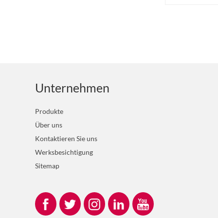
Z-LION Diamantfeilen-
Schleifbänder für
Detailschleifarbeiten...
Z-LION Schaftmontierte
Diamant-Klappenräder
Diamant-Klappenräder...
Unternehmen
Z-LION Diamant-
Schleifpapier für die
Produkte
Reparatur von
Kohlefaser...
Über uns
Kontaktieren Sie uns
Z-LION Glasfaser-
Trägerscheibe mit
Werksbesichtigung
Diamantlamellen...
Sitemap