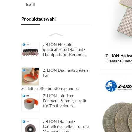
Textil
Produktauswahl
Z-LION Flexible
quadratische Diamant-
Handpads für Keramik...
Z-LION Halbsta
Diamant-Handp
Bauwesen
Z-LION Diamantstreifen
für
Schleifstreifenbürstensysteme...
Z-LION Jointfree
Diamant-Schmirgelrolle
für Textilvelours...
Z-LION Diamant-
Lamellenscheiben für die
Verlegung von