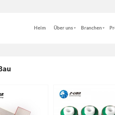
m
Heim
Über uns
Branchen
Pr
 Bau