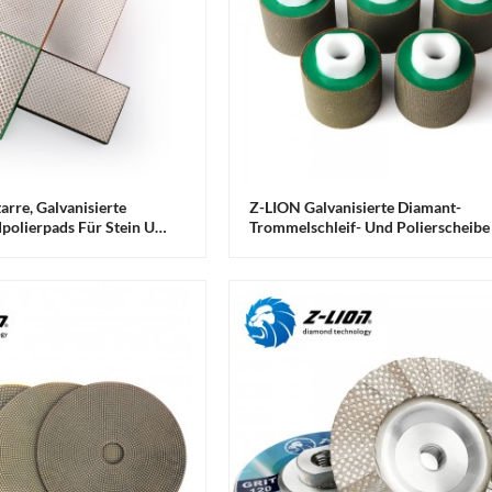
rre, Galvanisierte
Z-LION Galvanisierte Diamant-
olierpads Für Stein Und
Trommelschleif- Und Polierscheibe
Stein Und Bauwesen