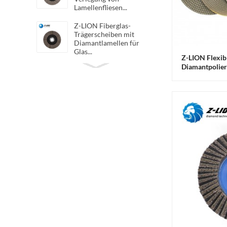
Lamellenfliesen...
Z-LION Fiberglas-
Trägerscheiben mit
Diamantlamellen für
Glas...
Z-LION Flexibl
Diamantpolier
Z-LION Flexible Diamond
Bauwesen
QRS Stoffplatten
Diamond San...
Z-LION Harz-Diamant-
Polierbänder zum
Polieren von...
Z-LION Hybrid-Diamant-
Lamellenscheiben,
Hybrid-Lamellenräder
Z-LION Flexible Diamant-
Handpolierplatte mit
Klettverschluss ...