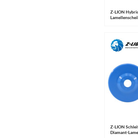
Z-LION Diamond
Z-LION Hybri
Lamellen-Schleifscheiben
Lamellenschei
Lamellar Diamond G...
Lamellenräder
Z-LION Schleifscheibe
mit flexiblem Diamant-
Lamellenschleifer
Z-LION R-Type Diamond
Roll Lock
Schnellwechselscheiben
D...
Z-LION Diamant-
Lamellenscheibe mit
Kunststoffträger für
Glasschleifen...
Z-LION V30 Profilierter
Vollbullnose-
Z-LION Schlei
Diamantschleifer...
Diamant-Lamel