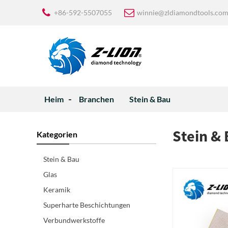
+86-592-5507055
winnie@zldiamondtools.co
Heim
Branchen
Stein & Bau
Stein &
Kategorien
Stein & Bau
Glas
Keramik
Superharte Beschichtungen
Verbundwerkstoffe