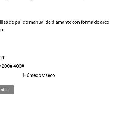
llas de pulido manual de diamante con forma de arco
io
mm
 200# 400#
Húmedo y seco
ónico