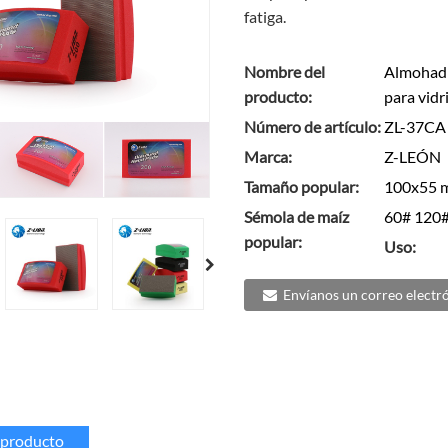
fatiga.
Nombre del
Almohadi
producto:
para vidr
Número de artículo:
ZL-37CA
Marca:
Z-LEÓN
Tamaño popular:
100x55 
Sémola de maíz
60# 120#
popular:
Uso:
Envíanos un correo electr
l producto