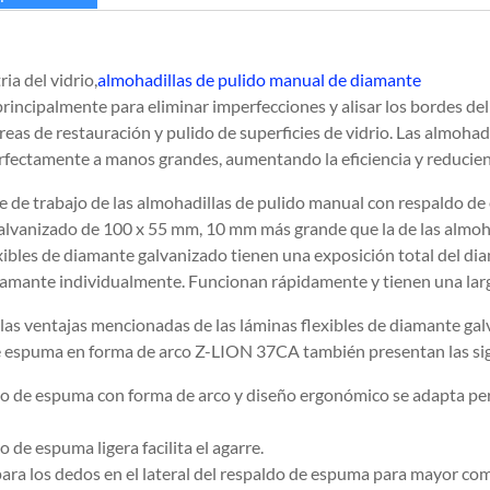
ria del vidrio,
almohadillas de pulido manual de diamante
 principalmente para eliminar imperfecciones y alisar los bordes del
eas de restauración y pulido de superficies de vidrio. Las almohad
fectamente a manos grandes, aumentando la eficiencia y reduciend
ie de trabajo de las almohadillas de pulido manual con respaldo d
lvanizado de 100 x 55 mm, 10 mm más grande que la de las almoha
xibles de diamante galvanizado tienen una exposición total del dia
diamante individualmente. Funcionan rápidamente y tienen una larga
as ventajas mencionadas de las láminas flexibles de diamante gal
 espuma en forma de arco Z-LION 37CA también presentan las sigu
do de espuma con forma de arco y diseño ergonómico se adapta pe
o de espuma ligera facilita el agarre.
ara los dedos en el lateral del respaldo de espuma para mayor co