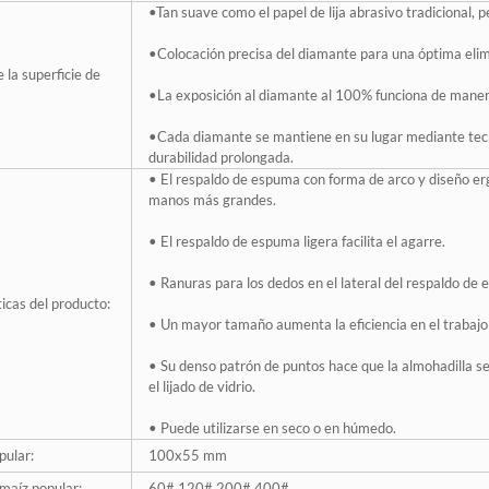
•Tan suave como el papel de lija abrasivo tradicional,
•Colocación precisa del diamante para una óptima elimin
 la superficie de
•La exposición al diamante al 100% funciona de manera 
•Cada diamante se mantiene en su lugar mediante tecno
durabilidad prolongada.
• El respaldo de espuma con forma de arco y diseño e
manos más grandes.
• El respaldo de espuma ligera facilita el agarre.
• Ranuras para los dedos en el lateral del respaldo d
icas del producto:
• Un mayor tamaño aumenta la eficiencia en el trabajo 
• Su denso patrón de puntos hace que la almohadilla s
el lijado de vidrio.
• Puede utilizarse en seco o en húmedo.
ular:
100x55 mm
maíz popular:
60# 120# 200# 400#