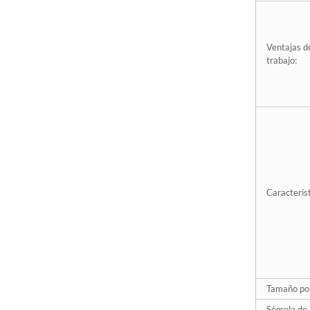
Z-LION V30 Lijadora de
diamante de punta
redondeada completa
perfilada...
Ventajas de
trabajo:
Bandas de lijado con
limas de diamante Z-
LION para lijado de
detalle...
Ruedas de aletas de
diamante montadas en
vástago Z-LION Diamond
FLa...
Característ
Lijado de reparación de
fibra de carbono con
papel de lija de diamante
Z-LION...
Disco oscilante de
diamante con respaldo de
Tamaño pop
fibra de vidrio Z-LION
con...
Sémola de 