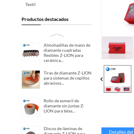
Textil
Productos destacados
Almohadillas de mano de
diamante cuadradas
flexibles Z-LION para
cerámica...
Tiras de diamante Z-LION
para sistemas de cepillos
abrasivos...
Rollo de esmeril de
diamante sin juntas Z-
LION para telas...
Discos de láminas de
Detalles de
diamante Z-LION para