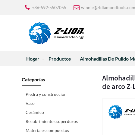
+86-592-5507055
winnie@zldiamondtools.co
Hogar
Productos
Almohadillas De Pulido 
Almohadil
Categorías
de arco Z-
Piedra y construcción
Vaso
Cerámico
Recubrimientos superduros
Materiales compuestos