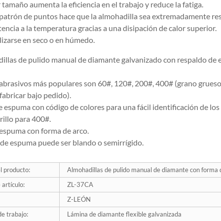
tamaño aumenta la eficiencia en el trabajo y reduce la fatiga.
patrón de puntos hace que la almohadilla sea extremadamente resiste
tencia a la temperatura gracias a una disipación de calor superior.
lizarse en seco o en húmedo.
illas de pulido manual de diamante galvanizado con respaldo de 
abrasivos más populares son 60#, 120#, 200#, 400# (grano grueso
fabricar bajo pedido).
 espuma con código de colores para una fácil identificación de los
illo para 400#.
 espuma con forma de arco.
 de espuma puede ser blando o semirrígido.
 producto:
Almohadillas de pulido manual de diamante con forma d
artículo:
ZL-37CA
Z-LEÓN
de trabajo:
Lámina de diamante flexible galvanizada