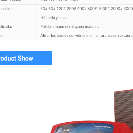
ponible:
30# 60# 120# 200# 400# 600# 1000# 2000# 300
Húmedo y seco
licada:
Pulido a mano sin ninguna máquina
s:
Alisar los bordes del vidrio, eliminar arañazos, restaurar