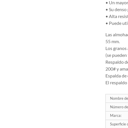
• Un mayor 
de diamante flexible Z-
• Su denso 
LION con velcro...
• Alta resis
• Puede uti
Discos de láminas de
diamante Z-LION
Las almohad
Diamante lamelar G...
55 mm.
Los granos 
Disco de láminas flexible
(se pueden 
para amoladora Z-LION,
Respaldo de
lijadora de láminas de
diamante
200# y amar
Espalda de
Discos de cambio rápido
El respaldo
Z-LION tipo R Diamond
Roll Lock D...
Nombre del
Disco de láminas de
Número de 
diamante con respaldo de
plástico Z-LION para
Marca:
pulido de vidrio...
Superficie 