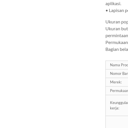
Velcro ...
aplikasi.
• Lapisan p
Z-LION Diamond Lamella
Flap Discs Lamellar
Diamond G...
Ukuran po
Ukuran but
permintaan
Z-LION Grinder Flap Disc
Flexible Diamond Flap
Permukaan b
Sander
Bagian bela
Z-LION R-Type Diamond
Nama Prod
Roll Lock Quick Change
Discs D...
Nomor Bar
Merek:
Z-LION Cakram Amplas
Berlian dengan Alas
Permukaan
Plastik untuk Pengasah
Kaca...
Keunggula
kerja:
Mesin Amplas Berlian Z-
LION V30 Profiled Full
Bullnose...