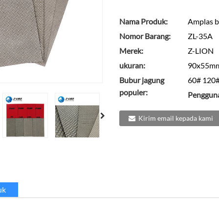
Nama Produk:
Amplas b
Nomor Barang:
ZL-35A
Merek:
Z-LION
ukuran:
90x55mm
Bubur jagung
60# 120#
populer:
Penggun
Kirim email kepada kami
uk