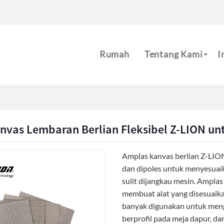
m
Rumah
Tentang Kami
I
nvas Lembaran Berlian Fleksibel Z-LION un
Amplas kanvas berlian Z-LION 
dan dipoles untuk menyesuai
sulit dijangkau mesin. Amplas
membuat alat yang disesuaikan
banyak digunakan untuk meng
berprofil pada meja dapur, dan