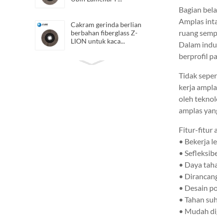
Bagian bel
Amplas inta
Cakram gerinda berlian
ruang sempi
berbahan fiberglass Z-
LION untuk kaca...
Dalam indu
berprofil p
Z-LION Flexible Diamond
QRS Cloth Sheets
Tidak seper
Diamond San...
kerja ampla
oleh teknol
Sabuk Poles Berlian Resin
amplas yang
Z-LION untuk memoles
c...
Fitur-fitur
• Bekerja l
Cakram flap berlian
• Sefleksib
hibrida Z-LION Roda flap
• Daya taha
hibrida
• Dirancan
• Desain p
Z-LION Lembaran
• Tahan su
Pemoles Tangan Berlian
Fleksibel dengan Perekat
• Mudah di