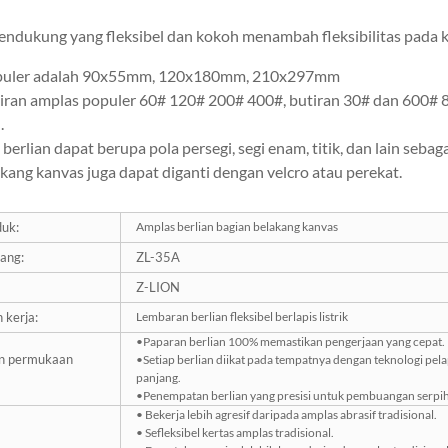
endukung yang fleksibel dan kokoh menambah fleksibilitas pada k
puler adalah 90x55mm, 120x180mm, 210x297mm
iran amplas populer 60# 120# 200# 400#, butiran 30# dan 600# 
.
erlian dapat berupa pola persegi, segi enam, titik, dan lain sebag
kang kanvas juga dapat diganti dengan velcro atau perekat.
uk:
Amplas berlian bagian belakang kanvas
ang:
ZL-35A
Z-LION
 kerja:
Lembaran berlian fleksibel berlapis listrik
•Paparan berlian 100% memastikan pengerjaan yang cepat.
n permukaan
•Setiap berlian diikat pada tempatnya dengan teknologi pel
panjang.
•Penempatan berlian yang presisi untuk pembuangan serpi
• Bekerja lebih agresif daripada amplas abrasif tradisional.
• Sefleksibel kertas amplas tradisional.