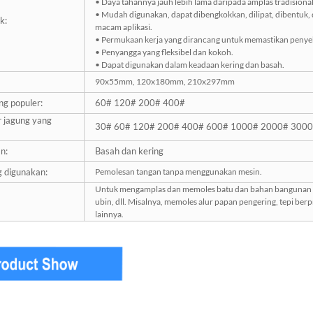
• Daya tahannya jauh lebih lama daripada amplas tradisional
• Mudah digunakan, dapat dibengkokkan, dilipat, dibentuk
k:
macam aplikasi.
• Permukaan kerja yang dirancang untuk memastikan penyeb
• Penyangga yang fleksibel dan kokoh.
• Dapat digunakan dalam keadaan kering dan basah.
90x55mm, 120x180mm, 210x297mm
ng populer:
60# 120# 200# 400#
r jagung yang
30# 60# 120# 200# 400# 600# 1000# 2000# 300
n:
Basah dan kering
 digunakan:
Pemolesan tangan tanpa menggunakan mesin.
Untuk mengamplas dan memoles batu dan bahan bangunan ter
ubin, dll. Misalnya, memoles alur papan pengering, tepi berp
lainnya.