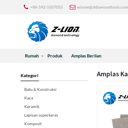
+86-592-5507055
winnie@zldiamondtools.co
Rumah
Produk
Amplas Berlian
Amplas Ka
Kategori
Batu & Konstruksi
Kaca
Keramik
Lapisan superkeras
Komposit