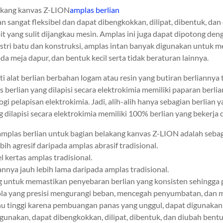
akang kanvas Z-LION
amplas berlian
n sangat fleksibel dan dapat dibengkokkan, dilipat, dibentuk, d
t yang sulit dijangkau mesin. Amplas ini juga dapat dipotong de
stri batu dan konstruksi, amplas intan banyak digunakan untuk m
ada meja dapur, dan bentuk kecil serta tidak beraturan lainnya.
ti alat berlian berbahan logam atau resin yang butiran berliannya
s berlian yang dilapisi secara elektrokimia memiliki paparan berl
ogi pelapisan elektrokimia. Jadi, alih-alih hanya sebagian berlian 
 dilapisi secara elektrokimia memiliki 100% berlian yang bekerja d
 amplas berlian untuk bagian belakang kanvas Z-LION adalah sebag
ebih agresif daripada amplas abrasif tradisional.
el kertas amplas tradisional.
nnya jauh lebih lama daripada amplas tradisional.
g untuk memastikan penyebaran berlian yang konsisten sehingga 
ola yang presisi mengurangi beban, mencegah penyumbatan, dan
hu tinggi karena pembuangan panas yang unggul, dapat digunakan
gunakan, dapat dibengkokkan, dilipat, dibentuk, dan diubah ben