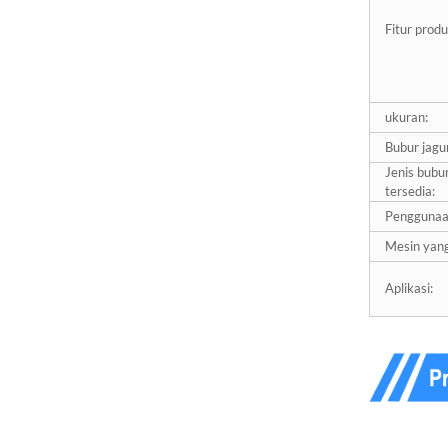
Sabuk Amplas Kikir
Fitur produ
Berlian Z-LION untuk
Pengamplasan Detail...
Roda Pengikis Berlian Z-
ukuran:
LION yang Dipasang pada
Tangkai...
Bubur jagu
Jenis bubu
tersedia:
Amplas Berlian Z-LION
untuk Perbaikan Serat
Penggunaa
Karbon...
Mesin yang
Z-LION Fiberglass
Aplikasi:
Backing Diamond
Flapping Disc With...