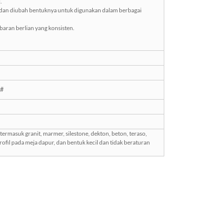
.
, dan diubah bentuknya untuk digunakan dalam berbagai
aran berlian yang konsisten.
0#
masuk granit, marmer, silestone, dekton, beton, teraso,
rofil pada meja dapur, dan bentuk kecil dan tidak beraturan