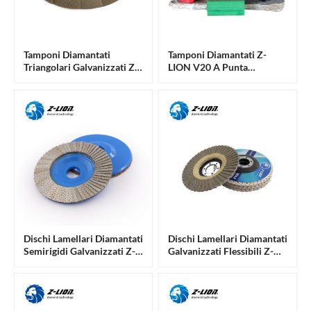
Tamponi Diamantati
Tamponi Diamantati Z-
Triangolari Galvanizzati Z-
LION V20 A Punta
LION Per Lucidatura Di
Arrotondata Per
Pietra E Costruzioni
Lucidatura Manuale Di
Pietra E Materiali Edili.
Dischi Lamellari Diamantati
Dischi Lamellari Diamantati
Semirigidi Galvanizzati Z-
Galvanizzati Flessibili Z-
LION Per Pietra E
LION Per Pietra E
Costruzioni
Costruzioni