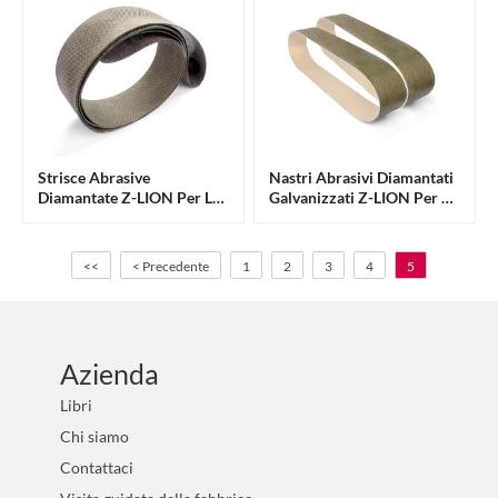
Strisce Abrasive
Nastri Abrasivi Diamantati
Diamantate Z-LION Per La
Galvanizzati Z-LION Per La
Smerigliatura Dei Tessuti
Lucidatura Di Rivestimenti
Superduri
<<
< Precedente
1
2
3
4
5
Azienda
Libri
Chi siamo
Contattaci