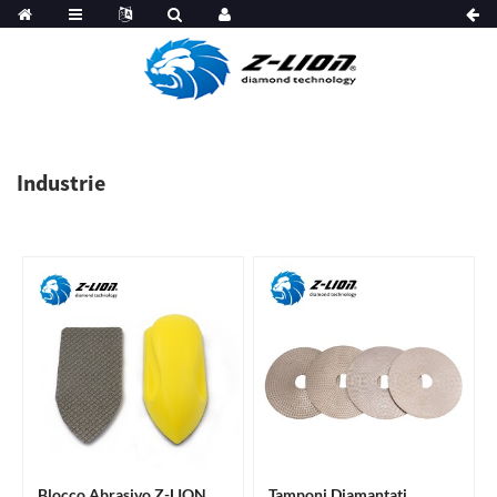
Industrie
Blocco Abrasivo Z-LION
Tamponi Diamantati