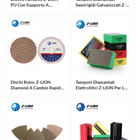
PU Con Supporto A
Semirigidi Galvanizzati Z-
Strappo Per Lucidatura
LION Per Lucidatura Di
Diamantato
Pietra E Costruzioni
Dischi Roloc Z-LION
Tamponi Diamantati
Diamond A Cambio Rapido
Elettrolitici Z-LION Per La
Con Sistema Di Aggancio E
Lucidatura Manuale Di
Sgancio A Vite.
Pietra E Materiali Edili