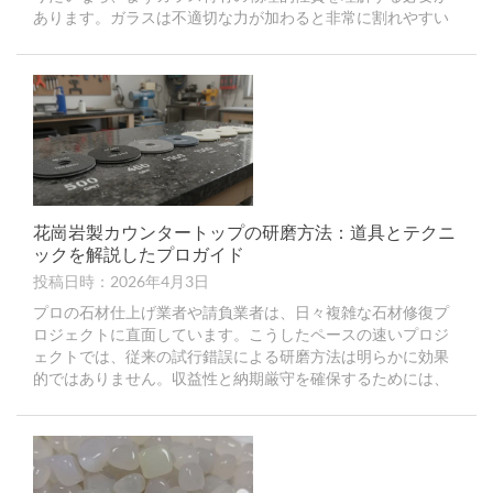
あります。ガラスは不適切な力が加わると非常に割れやすい
性質を持っています。
花崗岩製カウンタートップの研磨方法：道具とテクニ
ックを解説したプロガイド
投稿日時：2026年4月3日
プロの石材仕上げ業者や請負業者は、日々複雑な石材修復プ
ロジェクトに直面しています。こうしたペースの速いプロジ
ェクトでは、従来の試行錯誤による研磨方法は明らかに効果
的ではありません。収益性と納期厳守を確保するためには、
花崗岩のカウンタートップを研磨する方法を正確に理解する
必要があります。