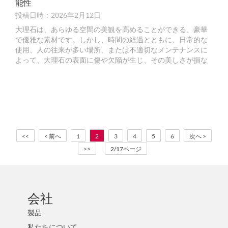
能性
投稿日時：2026年2月12日
大理石は、あらゆる空間の美観を高めることができる、豪華
で優雅な素材です。しかし、時間の経過とともに、日常的な
使用、人の往来が多い場所、または不適切なメンテナンスに
よって、大理石の表面に傷や欠陥が生じ、その美しさが損な
われることがあります。幸いなことに、それを修復するため
の効果的な方法は数多くあります。
<<
< 前へ
1
2
3
4
5
6
次へ >
>>
2/17ページ
会社
製品
私たちについて