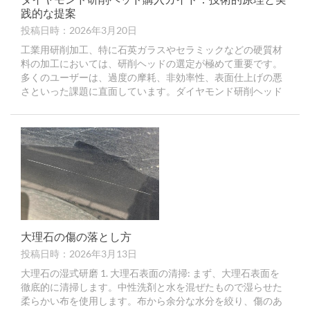
践的な提案
投稿日時：2026年3月20日
工業用研削加工、特に石英ガラスやセラミックなどの硬質材
料の加工においては、研削ヘッドの選定が極めて重要です。
多くのユーザーは、過度の摩耗、非効率性、表面仕上げの悪
さといった課題に直面しています。ダイヤモンド研削ヘッド
の技術原理を理解することで…
大理石の傷の落とし方
投稿日時：2026年3月13日
大理石の湿式研磨 1. 大理石表面の清掃: まず、大理石表面を
徹底的に清掃します。中性洗剤と水を混ぜたもので湿らせた
柔らかい布を使用します。布から余分な水分を絞り、傷のあ