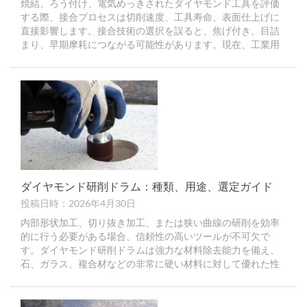
焼結、ろう付け、電気めっきされたダイヤモンド工具を評価
する際、接合プロセスは切削速度、工具寿命、表面仕上げに
直接影響します。接合技術の選択を誤ると、焦げ付き、目詰
まり、早期摩耗につながる可能性があります。現在、工業用
ダイヤモンド工具は主に...
ダイヤモンド研削ドラム：種類、用途、選定ガイド
投稿日時：2026年4月30日
内部形状加工、切り抜き加工、または狭い曲線の研削を効率
的に行う必要がある場合、信頼性の高いツールが不可欠で
す。ダイヤモンド研削ドラムは強力な材料除去能力を備え、
石、ガラス、複合材などの非常に硬い材料に対して優れた性
能を発揮します。