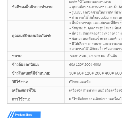
ผลลัพธ์ที่โดดเด่นและทนทาน
ข้อดีของพื้นผิวการทำงาน:
• นุ่มเหมือนกระดาษทรายแบบดั้งเดิม แต
• รูปแบบจุดเปิดช่วยให้การตัดมีประสิ
• สามารถใช้ได้ทั้งแบบเปียกและแบบแห้
• พื้นผิวเพชรนุ่มและแผ่นรองที่ยืดหยุ่น 
• วัสดุรองรับคุณภาพสูงยังช่วยเพิ่มคว
• มีความสมดุลที่ลงตัวระหว่างความแข็
คุณสมบัติของผลิตภัณฑ์:
• ข้อต่อแบบเดือยแข็งแรง แตกหักยาก
• มีให้เลือกหลายขนาดและความละเอีย
• สามารถใช้ได้กับเครื่องขัดสายพานแบบม
ขนาด:
760x12 มม., 760x25 มม. เป็นต้น
ข้าวต้มยอดนิยม:
60# 120# 200# 400#
ข้าวโพดบดที่มีจำหน่าย:
30# 60# 120# 200# 400# 600# 1
วิธีใช้งาน:
เปียกและแห้ง
เครื่องจักรที่ใช้:
เครื่องขัดสายพานแบบมือถือ เครื่องขัดสา
การใช้งาน:
แก้ไขข้อผิดพลาดเล็กน้อยบนเครื่องใช้บนโ