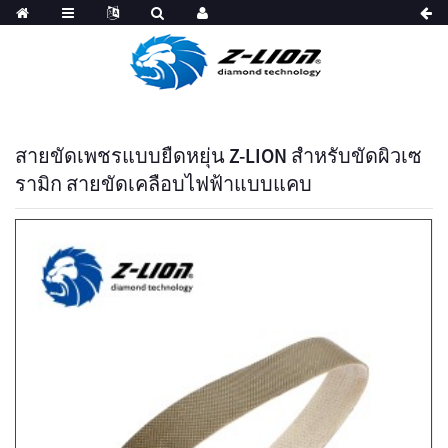
สายขัดเพชรแบบยืดหยุ่น Z-LION สำหรับขัดผิวเซ
รามิก สายขัดเคลือบไฟฟ้าแบบแคบ