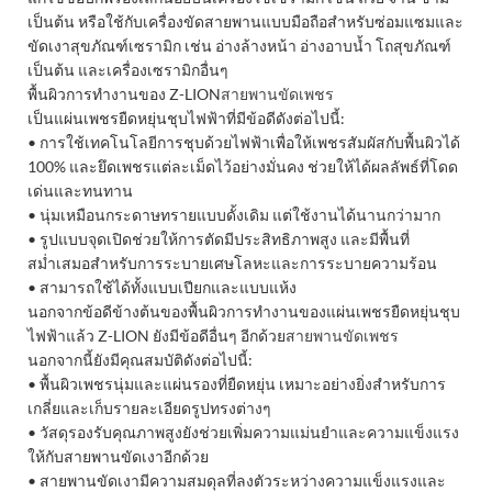
เป็นต้น หรือใช้กับเครื่องขัดสายพานแบบมือถือสำหรับซ่อมแซมและ
ขัดเงาสุขภัณฑ์เซรามิก เช่น อ่างล้างหน้า อ่างอาบน้ำ โถสุขภัณฑ์
เป็นต้น และเครื่องเซรามิกอื่นๆ
พื้นผิวการทำงานของ Z-LION
สายพานขัดเพชร
เป็นแผ่นเพชรยืดหยุ่นชุบไฟฟ้าที่มีข้อดีดังต่อไปนี้:
• การใช้เทคโนโลยีการชุบด้วยไฟฟ้าเพื่อให้เพชรสัมผัสกับพื้นผิวได้
100% และยึดเพชรแต่ละเม็ดไว้อย่างมั่นคง ช่วยให้ได้ผลลัพธ์ที่โดด
เด่นและทนทาน
• นุ่มเหมือนกระดาษทรายแบบดั้งเดิม แต่ใช้งานได้นานกว่ามาก
• รูปแบบจุดเปิดช่วยให้การตัดมีประสิทธิภาพสูง และมีพื้นที่
สม่ำเสมอสำหรับการระบายเศษโลหะและการระบายความร้อน
• สามารถใช้ได้ทั้งแบบเปียกและแบบแห้ง
นอกจากข้อดีข้างต้นของพื้นผิวการทำงานของแผ่นเพชรยืดหยุ่นชุบ
ไฟฟ้าแล้ว Z-LION ยังมีข้อดีอื่นๆ อีกด้วย
สายพานขัดเพชร
นอกจากนี้ยังมีคุณสมบัติดังต่อไปนี้:
• พื้นผิวเพชรนุ่มและแผ่นรองที่ยืดหยุ่น เหมาะอย่างยิ่งสำหรับการ
เกลี่ยและเก็บรายละเอียดรูปทรงต่างๆ
• วัสดุรองรับคุณภาพสูงยังช่วยเพิ่มความแม่นยำและความแข็งแรง
ให้กับสายพานขัดเงาอีกด้วย
• สายพานขัดเงามีความสมดุลที่ลงตัวระหว่างความแข็งแรงและ