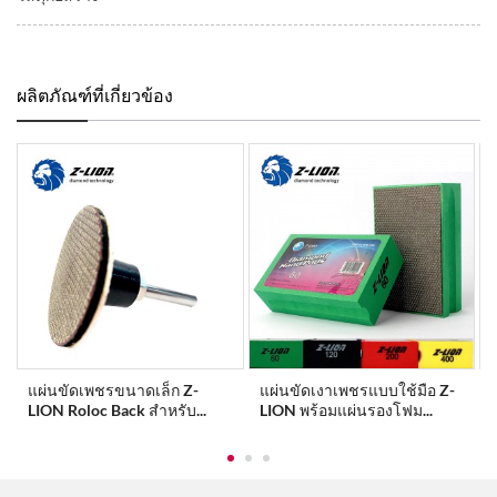
ผลิตภัณฑ์ที่เกี่ยวข้อง
แผ่นขัดเพชรขนาดเล็ก Z-
แผ่นขัดเงาเพชรแบบใช้มือ Z-
LION Roloc Back สำหรับ...
LION พร้อมแผ่นรองโฟม...