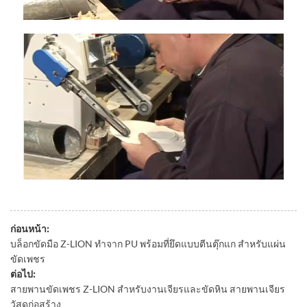
ก่อนหน้า:
บล็อกขัดมือ Z-LION ทำจาก PU พร้อมที่ยึดแบบตีนตุ๊กแก สำหรับแผ่น
ขัดเพชร
ต่อไป:
สายพานขัดเพชร Z-LION สำหรับงานเจียรและขัดหิน สายพานเจียร
วัสดุก่อสร้าง