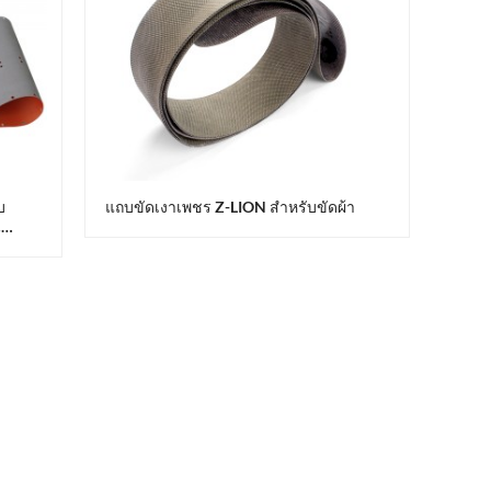
บ
แถบขัดเงาเพชร Z-LION สำหรับขัดผ้า
น