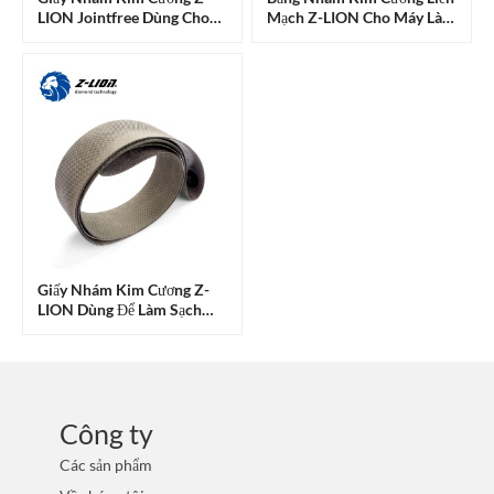
LION Jointfree Dùng Cho
Mạch Z-LION Cho Máy Làm
Vải Dệt, Giấy Nhám Dạng
Nhám Vải, Dây Đai Nhám
Cuộn.
Kim Cương, Giấy Nhám.
Giấy Nhám Kim Cương Z-
LION Dùng Để Làm Sạch
Vải.
Công ty
Các sản phẩm