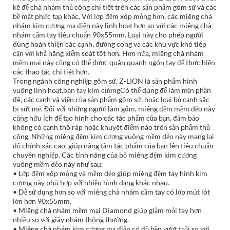
kế để chà nhám thủ công chi tiết trên các sản phẩm gốm sứ và các
bề mặt phức tạp khác. Với lớp đệm xốp mỏng hơn, các miếng chà
nhám kim cương mạ điện này linh hoạt hơn so với các miếng chà
nhám cầm tay tiêu chuẩn 90x55mm. Loại này cho phép người
dùng hoàn thiện các cạnh, đường cong và các khu vực khó tiếp
cận với khả năng kiểm soát tốt hơn. Hơn nữa, miếng chà nhám
mềm mại này cũng có thể được quấn quanh ngón tay để thực hiện
các thao tác chi tiết hơn.
Trong ngành công nghiệp gốm sứ, Z-LION là sản phẩm hình
vuông linh hoạt.
bàn tay kim cương
Có thể dùng để làm mịn phần
đế, các cạnh và viền của sản phẩm gốm sứ, hoặc loại bỏ cạnh sắc
bị sứt mẻ. Đối với những người làm gốm, miếng đệm mềm dẻo này
cũng hữu ích để tạo hình cho các tác phẩm của bạn, đảm bảo
không có cạnh thô ráp hoặc khuyết điểm nào trên sản phẩm thủ
công. Những miếng đệm kim cương vuông mềm dẻo này mang lại
độ chính xác cao, giúp nâng tầm tác phẩm của bạn lên tiêu chuẩn
chuyên nghiệp. Các tính năng của bộ miếng đệm kim cương
vuông mềm dẻo này như sau:
• Lớp đệm xốp mỏng và mềm dẻo giúp miếng đệm tay hình kim
cương này phù hợp với nhiều hình dạng khác nhau.
• Dễ sử dụng hơn so với miếng chà nhám cầm tay có lớp mút lót
lớn hơn 90x55mm.
• Miếng chà nhám mềm mại Diamond giúp giảm mỏi tay hơn
nhiều so với giấy nhám thông thường.
• Miếng chà nhám kim cương mạ điện có độ bền vượt trội so với