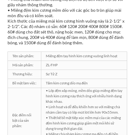
giấy nhám thông thường.
• Miếng đệm kim cương mềm dẻo với các góc bo tròn giúp mài
mòn đều và có kiểm soát.
Kích thước của miếng mài kim cương hình vuông này là 2-1/2" x
2-1/2". Các độ nhám có sẵn: 60# 120# 200# 400# 800# 1500#.
60# dùng cho đất sét thô, nặng hoặc men, 120# dùng cho mục
đích chung, 200# và 400# dùng để làm mịn, 800# dùng để đánh
bóng, và 1500# dùng để đánh bóng thêm.
Tên sản phẩm:
Miếng đệm tay hình kim cương vuông linh hoạt
Mã sản phẩm:
ZL-FHP
Thương hiệu:
Sư Tử Z
Bề mặt làm việc:
Tấm kim cương dẻo mạ điện
• Lớp đệm xốp mỏng, mềm dẻo giúp miếng đệm tay
hình kim cương này thích ứng với nhiều hình dạng
khác nhau.
• Linh hoạt và dễ điều khiển hơn so với miếng chà
nhám cầm tay có lớp mút lót lớn hơn 90x55mm.
Đặc điểm nổi
• Thiết kế bề mặt tiếp xúc mềm mại của các miếng
bật của sản
đệm hình kim cương giúp giảm mệt mỏi khi sử
phẩm:
dụng trong thời gian dài.
• Miếng chà nhám kim cương mạ điện có độ bền