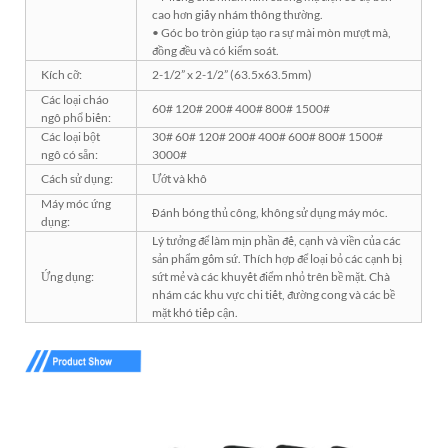
cao hơn giấy nhám thông thường.
• Góc bo tròn giúp tạo ra sự mài mòn mượt mà,
đồng đều và có kiểm soát.
Kích cỡ:
2-1/2” x 2-1/2” (63.5x63.5mm)
Các loại cháo
60# 120# 200# 400# 800# 1500#
ngô phổ biến:
Các loại bột
30# 60# 120# 200# 400# 600# 800# 1500#
ngô có sẵn:
3000#
Cách sử dụng:
Ướt và khô
Máy móc ứng
Đánh bóng thủ công, không sử dụng máy móc.
dụng:
Lý tưởng để làm mịn phần đế, cạnh và viền của các
sản phẩm gốm sứ. Thích hợp để loại bỏ các cạnh bị
Ứng dụng:
sứt mẻ và các khuyết điểm nhỏ trên bề mặt. Chà
nhám các khu vực chi tiết, đường cong và các bề
mặt khó tiếp cận.