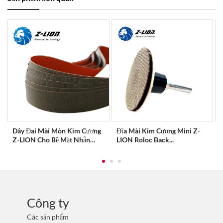
Dây Đai Mài Mòn Kim Cương
Đĩa Mài Kim Cương Mini Z-
Z-LION Cho Bề Mặt Nhẵn
LION Roloc Back...
Mịn...
Công ty
Các sản phẩm