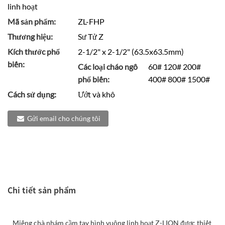
linh hoạt
Mã sản phẩm:
ZL-FHP
Thương hiệu:
Sư Tử Z
Kích thước phổ
2-1/2" x 2-1/2" (63.5x63.5mm)
biến:
Các loại cháo ngô
60# 120# 200#
phổ biến:
400# 800# 1500#
Cách sử dụng:
Ướt và khô
Gửi email cho chúng tôi
Chi tiết sản phẩm
Miếng chà nhám cầm tay hình vuông linh hoạt Z-LION được thiết