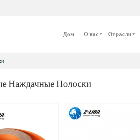
m
Дом
О нас
Отрасли
ки
е Наждачные Полоски