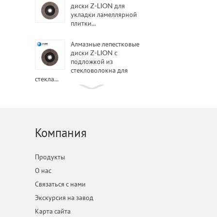
диски Z-LION для
укладки ламеллярной
плитки...
Алмазные лепестковые
диски Z-LION с
подложкой из
стекловолокна для
стекла...
Гибкие тканевые листы Z-
LION Diamond QRS
Diamond San...
Компания
Полировальные ленты Z-
LION с алмазным
покрытием из смолы для
Продукты
полировки...
О нас
Связаться с нами
Гибридные алмазные
лепестковые диски Z-
Экскурсия на завод
LION Гибридные
Карта сайта
лепестковые колеса