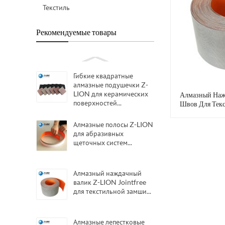
Текстиль
Рекомендуемые товары
Гибкие квадратные
алмазные подушечки Z-
LION для керамических
Алмазный Наж
поверхностей...
Швов Для Текс
Алмазной Наж
Алмазные полосы Z-LION
для абразивных
щеточных систем...
Алмазный наждачный
валик Z-LION Jointfree
для текстильной замши...
Алмазные лепестковые