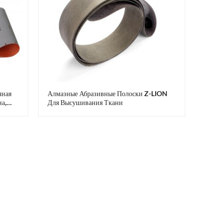
чная
Алмазные Абразивные Полоски Z-LION
а,
Для Высушивания Ткани
ага