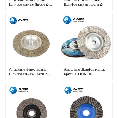
Шлифовальные Диски Z-
Шлифовальные Круги Z-
LION С Фибергласовой
LION С Креплением На
Основой Для Шлифовки
Хвостовике, Алмазные
Стекла
Полировальные Пластины.
Алмазные Лепестковые
Алмазные Шлифовальные
Шлифовальные Круги Z-
Круги Z-LION На
LION С Алюминиевой
Алюминиевой Основе.
Подложкой Для Угловой
Алмазные Шлифовальные
Шлифовальной Машины,
Диски.
Предназначенные Для
Шлифовки Стекла.