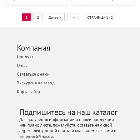
Пластиковой Подложкой И
LION С Подложкой Из
Фланцем M14 Или 5/8-11
Стекловолокна Для
Герметизации Швов
1
2
Далее >
>>
СТРАНИЦА 1 / 2
Стекловолокна.
Компания
Продукты
О нас
Связаться с нами
Экскурсия на завод
Карта сайта
Подпишитесь на наш каталог
Для получения информации о нашей продукции
или прайс-листе, пожалуйста, оставьте нам свой
адрес электронной почты, и мы свяжемся с вами в
течение 24 часов.