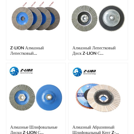
Z-LION Алмазный
Алмазный Лепестковый
Лепестковый
Диск Z-LION С
Шлифовальный Диск С
Фибергласовой Подложкой
Пластиковой Подложкой
И Резьбой M14 Или 5/8-11
Для Шлифовки Стекла
Для Полировки Бетона И
Обработки Кромок.
Алмазные Шлифовальные
Алмазный Абразивный
Диски Z-LION С
Шлифовальный Круг Z-