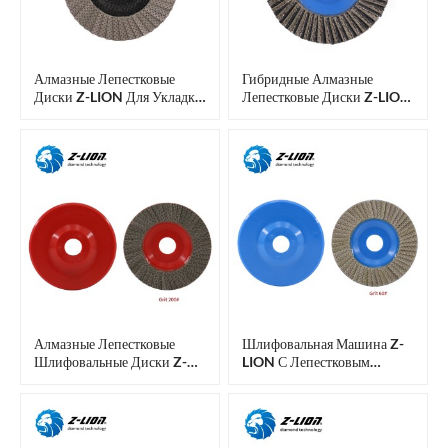
Алмазные Лепестковые
Гибридные Алмазные
Диски Z-LION Для Укладки
Лепестковые Диски Z-LION
Ламеллярной Плитки И
Гибридные Лепестковые
Финишной Обработки
Колеса
Плитки.
Алмазные Лепестковые
Шлифовальная Машина Z-
Шлифовальные Диски Z-
LION С Лепестковым
LION
Диском И Гибким
Алмазным Лепестковым
Шлифовальным Диском.