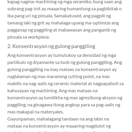
kapag nagma-machining ng mga seramiko, kung saan ang
sobrang pag-init ay maaaring humantong sa pagbibitak o
iba pang uri ng pinsala. Samakatuwid, ang pagpili ng
tamang laki ng grit ay mahalaga upang ma-optimize ang
pagganap ng paggiling at mabawasan ang panganib ng
pinsala sa workpiece.
2. Konsentrasyon ng gulong panggiling
Ang konsentrasyon ay tumutukoy sa densidad ng mga
partikulo ng diyamante sa loob ng gulong panggiling. Ang
gulong panggiling na may mataas na konsentrasyon ay
naglalaman ng mas maraming cutting point, na mas
mabilis na nag-aalis ng ceramic material at nagpapabuti sa
kahusayan ng machining. Ang mas mataas na
konsentrasyon ay lumilikha ng mas agresibong aksyon ng
paggiling, na ginagawa itong angkop para sa pag-aalis ng
mas makapal na materyales.
Gayunpaman, mahalagang tandaan na ang labis na
mataas na konsentrasyon ay maaaring magdulot ng