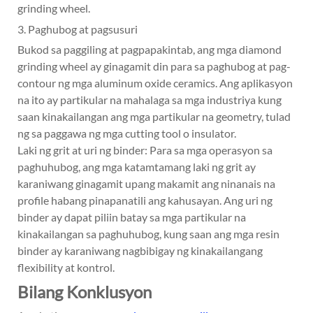
grinding wheel.
3. Paghubog at pagsusuri
Bukod sa paggiling at pagpapakintab, ang mga diamond
grinding wheel ay ginagamit din para sa paghubog at pag-
contour ng mga aluminum oxide ceramics. Ang aplikasyon
na ito ay partikular na mahalaga sa mga industriya kung
saan kinakailangan ang mga partikular na geometry, tulad
ng sa paggawa ng mga cutting tool o insulator.
Laki ng grit at uri ng binder: Para sa mga operasyon sa
paghuhubog, ang mga katamtamang laki ng grit ay
karaniwang ginagamit upang makamit ang ninanais na
profile habang pinapanatili ang kahusayan. Ang uri ng
binder ay dapat piliin batay sa mga partikular na
kinakailangan sa paghuhubog, kung saan ang mga resin
binder ay karaniwang nagbibigay ng kinakailangang
flexibility at kontrol.
Bilang Konklusyon