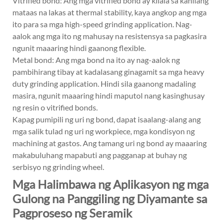
Vitrified bond: Ang mga vitrified bond ay kilala sa kanilang
mataas na lakas at thermal stability, kaya angkop ang mga
ito para sa mga high-speed grinding application. Nag-
aalok ang mga ito ng mahusay na resistensya sa pagkasira
ngunit maaaring hindi gaanong flexible.
Metal bond: Ang mga bond na ito ay nag-aalok ng
pambihirang tibay at kadalasang ginagamit sa mga heavy
duty grinding application. Hindi sila gaanong madaling
masira, ngunit maaaring hindi maputol nang kasinghusay
ng resin o vitrified bonds.
Kapag pumipili ng uri ng bond, dapat isaalang-alang ang
mga salik tulad ng uri ng workpiece, mga kondisyon ng
machining at gastos. Ang tamang uri ng bond ay maaaring
makabuluhang mapabuti ang pagganap at buhay ng
serbisyo ng grinding wheel.
Mga Halimbawa ng Aplikasyon ng mga
Gulong na Panggiling ng Diyamante sa
Pagproseso ng Seramik