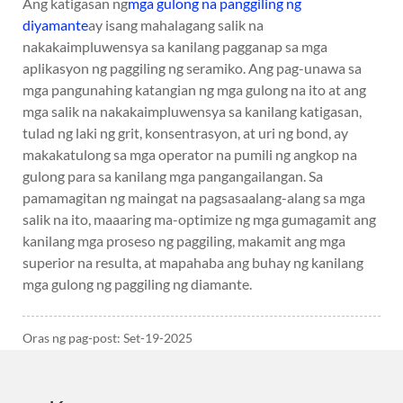
Ang katigasan ng
mga gulong na panggiling ng
diyamante
ay isang mahalagang salik na
nakakaimpluwensya sa kanilang pagganap sa mga
aplikasyon ng paggiling ng seramiko. Ang pag-unawa sa
mga pangunahing katangian ng mga gulong na ito at ang
mga salik na nakakaimpluwensya sa kanilang katigasan,
tulad ng laki ng grit, konsentrasyon, at uri ng bond, ay
makakatulong sa mga operator na pumili ng angkop na
gulong para sa kanilang mga pangangailangan. Sa
pamamagitan ng maingat na pagsasaalang-alang sa mga
salik na ito, maaaring ma-optimize ng mga gumagamit ang
kanilang mga proseso ng paggiling, makamit ang mga
superior na resulta, at mapahaba ang buhay ng kanilang
mga gulong ng paggiling ng diamante.
Oras ng pag-post: Set-19-2025