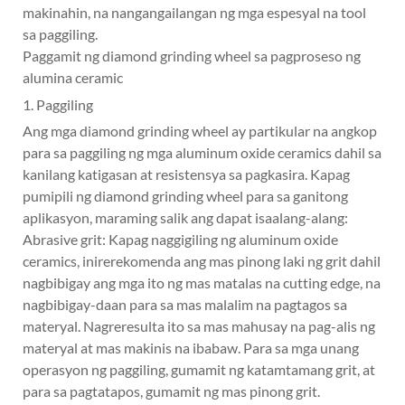
makinahin, na nangangailangan ng mga espesyal na tool
sa paggiling.
Paggamit ng diamond grinding wheel sa pagproseso ng
alumina ceramic
1. Paggiling
Ang mga diamond grinding wheel ay partikular na angkop
para sa paggiling ng mga aluminum oxide ceramics dahil sa
kanilang katigasan at resistensya sa pagkasira. Kapag
pumipili ng diamond grinding wheel para sa ganitong
aplikasyon, maraming salik ang dapat isaalang-alang:
Abrasive grit: Kapag naggigiling ng aluminum oxide
ceramics, inirerekomenda ang mas pinong laki ng grit dahil
nagbibigay ang mga ito ng mas matalas na cutting edge, na
nagbibigay-daan para sa mas malalim na pagtagos sa
materyal. Nagreresulta ito sa mas mahusay na pag-alis ng
materyal at mas makinis na ibabaw. Para sa mga unang
operasyon ng paggiling, gumamit ng katamtamang grit, at
para sa pagtatapos, gumamit ng mas pinong grit.