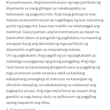
Konsentrasyon: Ang konsentrasyon ng mga partikulo ng
diyamante sa isang gilingan ay nakakaapekto sa
kahusayan ng pagputol nito. Ang isang gulong na may
mataas na konsentrasyon ay nagbibigay ng mas maraming
punto ng pagputol, kaya mas mabilis na natatanggal ang
materyal. Gayunpaman, ang konsentrasyon ay dapat na
balansehin laban sa panganib ng pagbabara, na maaaring
mangyari kung ang densidad ng mga partikulo ng
diyamante sa gilingan ay masyadong mataas.
Uri ng pagkakabit: Ang pagpili ng uri ng pagkakabit ay
mahalaga sa pagganap ng gulong panggiling. Ang mga
resin bond ay karaniwang ginagamit para sa paggiling ng
mga aluminum oxide ceramics dahil sa kanilang
kakayahang umangkop at mahusay na katangian ng
vibration damping, na nakakatulong na maiwasan ang
pagkapira-piraso. Ang mga metal bond ay maaari ding
gamitin sa mga heavy-duty na aplikasyon ng paggiling
upang mapabuti ang tibay.
2. Pagpapakintab