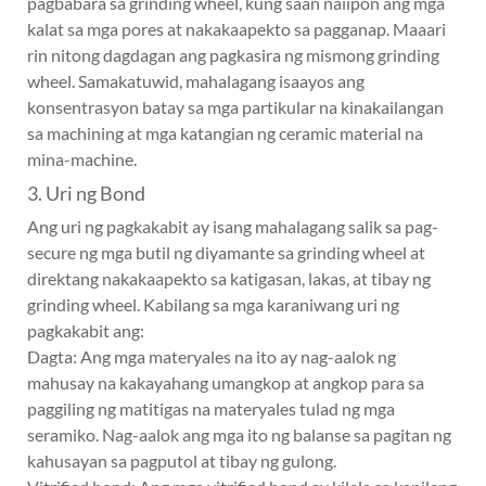
pagbabara sa grinding wheel, kung saan naiipon ang mga
kalat sa mga pores at nakakaapekto sa pagganap. Maaari
rin nitong dagdagan ang pagkasira ng mismong grinding
wheel. Samakatuwid, mahalagang isaayos ang
konsentrasyon batay sa mga partikular na kinakailangan
sa machining at mga katangian ng ceramic material na
mina-machine.
3. Uri ng Bond
Ang uri ng pagkakabit ay isang mahalagang salik sa pag-
secure ng mga butil ng diyamante sa grinding wheel at
direktang nakakaapekto sa katigasan, lakas, at tibay ng
grinding wheel. Kabilang sa mga karaniwang uri ng
pagkakabit ang:
Dagta: Ang mga materyales na ito ay nag-aalok ng
mahusay na kakayahang umangkop at angkop para sa
paggiling ng matitigas na materyales tulad ng mga
seramiko. Nag-aalok ang mga ito ng balanse sa pagitan ng
kahusayan sa pagputol at tibay ng gulong.