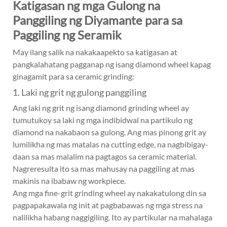
Katigasan ng mga Gulong na
Panggiling ng Diyamante para sa
Paggiling ng Seramik
May ilang salik na nakakaapekto sa katigasan at
pangkalahatang pagganap ng isang diamond wheel kapag
ginagamit para sa ceramic grinding:
1. Laki ng grit ng gulong panggiling
Ang laki ng grit ng isang diamond grinding wheel ay
tumutukoy sa laki ng mga indibidwal na partikulo ng
diamond na nakabaon sa gulong. Ang mas pinong grit ay
lumilikha ng mas matalas na cutting edge, na nagbibigay-
daan sa mas malalim na pagtagos sa ceramic material.
Nagreresulta ito sa mas mahusay na paggiling at mas
makinis na ibabaw ng workpiece.
Ang mga fine-grit grinding wheel ay nakakatulong din sa
pagpapakawala ng init at pagbabawas ng mga stress na
nalilikha habang naggigiling. Ito ay partikular na mahalaga