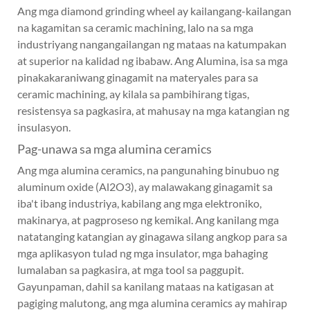
Ang mga diamond grinding wheel ay kailangang-kailangan
na kagamitan sa ceramic machining, lalo na sa mga
industriyang nangangailangan ng mataas na katumpakan
at superior na kalidad ng ibabaw. Ang Alumina, isa sa mga
pinakakaraniwang ginagamit na materyales para sa
ceramic machining, ay kilala sa pambihirang tigas,
resistensya sa pagkasira, at mahusay na mga katangian ng
insulasyon.
Pag-unawa sa mga alumina ceramics
Ang mga alumina ceramics, na pangunahing binubuo ng
aluminum oxide (Al2O3), ay malawakang ginagamit sa
iba't ibang industriya, kabilang ang mga elektroniko,
makinarya, at pagproseso ng kemikal. Ang kanilang mga
natatanging katangian ay ginagawa silang angkop para sa
mga aplikasyon tulad ng mga insulator, mga bahaging
lumalaban sa pagkasira, at mga tool sa paggupit.
Gayunpaman, dahil sa kanilang mataas na katigasan at
pagiging malutong, ang mga alumina ceramics ay mahirap