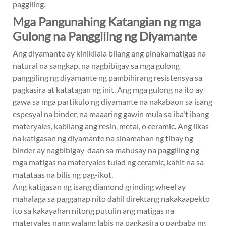
paggiling.
Mga Pangunahing Katangian ng mga
Gulong na Panggiling ng Diyamante
Ang diyamante ay kinikilala bilang ang pinakamatigas na
natural na sangkap, na nagbibigay sa mga gulong
panggiling ng diyamante ng pambihirang resistensya sa
pagkasira at katatagan ng init. Ang mga gulong na ito ay
gawa sa mga partikulo ng diyamante na nakabaon sa isang
espesyal na binder, na maaaring gawin mula sa iba't ibang
materyales, kabilang ang resin, metal, o ceramic. Ang likas
na katigasan ng diyamante na sinamahan ng tibay ng
binder ay nagbibigay-daan sa mahusay na paggiling ng
mga matigas na materyales tulad ng ceramic, kahit na sa
matataas na bilis ng pag-ikot.
Ang katigasan ng isang diamond grinding wheel ay
mahalaga sa pagganap nito dahil direktang nakakaapekto
ito sa kakayahan nitong putulin ang matigas na
materyales nang walang labis na pagkasira o pagbaba ng