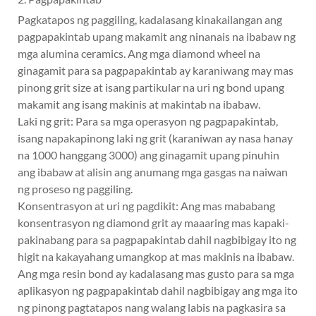
Pagkatapos ng paggiling, kadalasang kinakailangan ang
pagpapakintab upang makamit ang ninanais na ibabaw ng
mga alumina ceramics. Ang mga diamond wheel na
ginagamit para sa pagpapakintab ay karaniwang may mas
pinong grit size at isang partikular na uri ng bond upang
makamit ang isang makinis at makintab na ibabaw.
Laki ng grit: Para sa mga operasyon ng pagpapakintab,
isang napakapinong laki ng grit (karaniwan ay nasa hanay
na 1000 hanggang 3000) ang ginagamit upang pinuhin
ang ibabaw at alisin ang anumang mga gasgas na naiwan
ng proseso ng paggiling.
Konsentrasyon at uri ng pagdikit: Ang mas mababang
konsentrasyon ng diamond grit ay maaaring mas kapaki-
pakinabang para sa pagpapakintab dahil nagbibigay ito ng
higit na kakayahang umangkop at mas makinis na ibabaw.
Ang mga resin bond ay kadalasang mas gusto para sa mga
aplikasyon ng pagpapakintab dahil nagbibigay ang mga ito
ng pinong pagtatapos nang walang labis na pagkasira sa