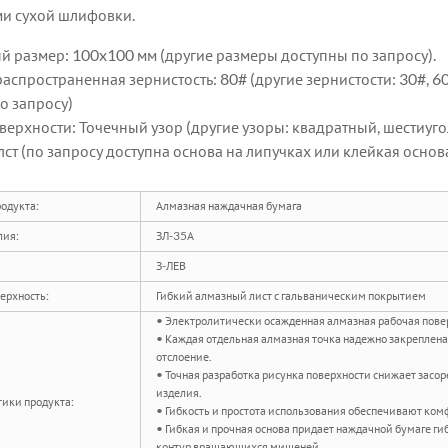
и сухой шлифовки.
 размер: 100x100 мм (другие размеры доступны по запросу).
аспространенная зернистость: 80# (другие зернистости: 30#, 60
о запросу)
верхности: Точечный узор (другие узоры: квадратный, шестиугол
лст (по запросу доступна основа на липучках или клейкая основа
одукта:
Алмазная наждачная бумага
лия:
ЗЛ-35А
З-ЛЕВ
ерхность:
Гибкий алмазный лист с гальваническим покрытием
• Электролитически осажденная алмазная рабочая пов
• Каждая отдельная алмазная точка надежно закреплена
отслоение.
• Точная разработка рисунка поверхности снижает засо
изделия.
ики продукта:
• Гибкость и простота использования обеспечивают ко
• Гибкая и прочная основа придает наждачной бумаге ги
контур вращающихся мишеней.