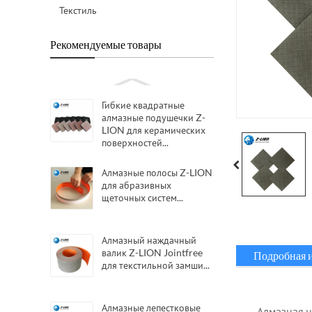
Текстиль
Рекомендуемые товары
Гибкие квадратные
алмазные подушечки Z-
LION для керамических
поверхностей...
Алмазные полосы Z-LION
для абразивных
щеточных систем...
Алмазный наждачный
валик Z-LION Jointfree
Подробная 
для текстильной замши...
Алмазные лепестковые
Алмазная н