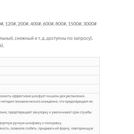
#, 120#, 200#, 400#, 600#, 800#, 1500#, 3000#
ьный, снежный и т. д. доступны по запросу).
).
ерхность эффективно шлифует мишени для распыления.
 методом гальванического осаждения, что предотвращает ее
рение, предотвращает закупорку и увеличивает срок службы
мфортную ручную шлифовку и полировку.
бкость, позволяя сгибать, придавать ей форму, повторяющую