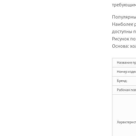
требующим
Гибкая алмазная
полировальная накладка
Популярный
Z-LION для ручной
Наиболее р
полировки, с застежкой-
доступны п
липучкой...
Рисунок по
Z-LION Алмазные
ламеллярные
Основа: хо
лепестковые диски с
алмазным покрытием...
Название пр
Шлифовальная машина
Номер изде
Z-LION с лепестковым
диском и гибким
Бренд:
алмазным лепестковым
шлифовальным диском.
Рабочая пов
Z-LION R-Type Diamond
Roll Lock Quick Change
Discs D...
Характерист
Алмазный лепестковый
шлифовальный диск Z-