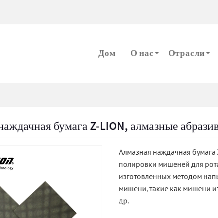
m
Дом
О нас
Отрасли
наждачная бумага Z-LION, алмазные абрази
Алмазная наждачная бумага 
полировки мишеней для рот
изготовленных методом нап
мишени, такие как мишени из
др.