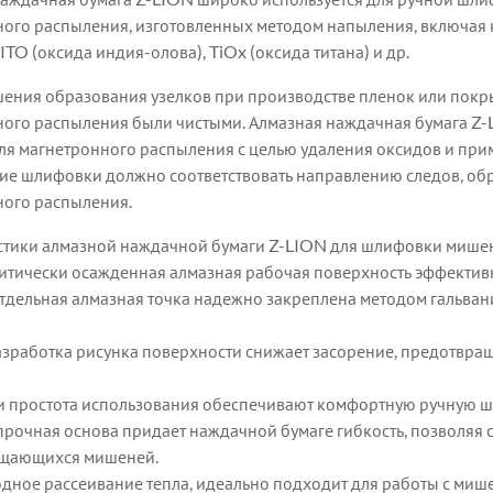
ого распыления, изготовленных методом напыления, включая 
ITO (оксида индия-олова), TiOx (оксида титана) и др.
ения образования узелков при производстве пленок или пок
ного распыления были чистыми. Алмазная наждачная бумага Z
я магнетронного распыления с целью удаления оксидов и при
ие шлифовки должно соответствовать направлению следов, об
ного распыления.
стики алмазной наждачной бумаги Z-LION для шлифовки мише
итически осажденная алмазная рабочая поверхность эффектив
тдельная алмазная точка надежно закреплена методом гальван
азработка рисунка поверхности снижает засорение, предотвращ
 и простота использования обеспечивают комфортную ручную ш
 прочная основа придает наждачной бумаге гибкость, позволяя 
ащающихся мишеней.
дное рассеивание тепла, идеально подходит для работы с миш