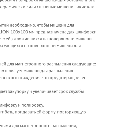
керамические или сплавные мишени, такие как
рытий необходимо, чтобы мишени для
-LION 100x100 мм предназначена для шлифовки
месей, отложившихся на поверхности мишени.
разующихся на поверхности мишени для
ней для магнетронного распыления следующие:
но шлифует мишени для распыления.
ического осаждения, что предотвращает ее
ает закупорку и увеличивает срок службы
лифовку и полировку.
сгибать, придавать ей форму, повторяющую
енями для магнетронного распыления,