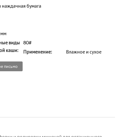
 наждачная бумага
 мм
ные виды
80#
ой каши:
Применение:
Влажное и сухое
ое письмо
ифовки и полировки мишеней для ротационного