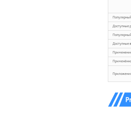
LION с пластиковой
подложкой...
Популярный
Алмазная шлифовальная
насадка Z-LION V30 с
Доступные 
профилированным
Популярный
закругленным краем...
Доступные 
Алмазные шлифовальные
Применение
ленты Z-LION для
детальной шлифовки...
Применённо
Приложения
Алмазные лепестковые
шлифовальные круги Z-
LION с креплением на
хвостовике...
Алмазная наждачная
бумага Z-LION для
ремонта углеродного
волокна...