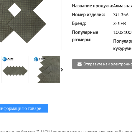
Название продукта:
Алмазная
Номер изделия:
ЗЛ-35А
Бренд:
З-ЛЕВ
Популярные
100x100
размеры:
Популяр
кукурузн
Отправьте нам электронн
информация о товаре
аждачная бумага Z-LION широко используется для ручной шл