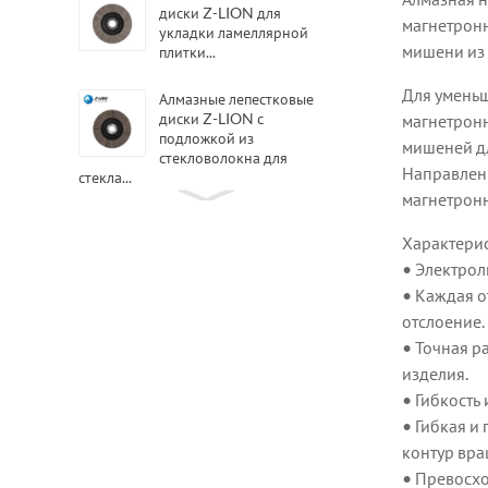
диски Z-LION для
магнетронн
укладки ламеллярной
мишени из 
плитки...
Для уменьш
Алмазные лепестковые
диски Z-LION с
магнетрон
подложкой из
мишеней дл
стекловолокна для
Направлен
стекла...
магнетрон
Гибкие тканевые листы Z-
LION Diamond QRS
Характери
Diamond San...
• Электрол
• Каждая о
Полировальные ленты Z-
отслоение.
LION с алмазным
• Точная р
покрытием из смолы для
полировки...
изделия.
• Гибкость
Гибридные алмазные
• Гибкая и
лепестковые диски Z-
контур вр
LION Гибридные
лепестковые колеса
• Превосхо