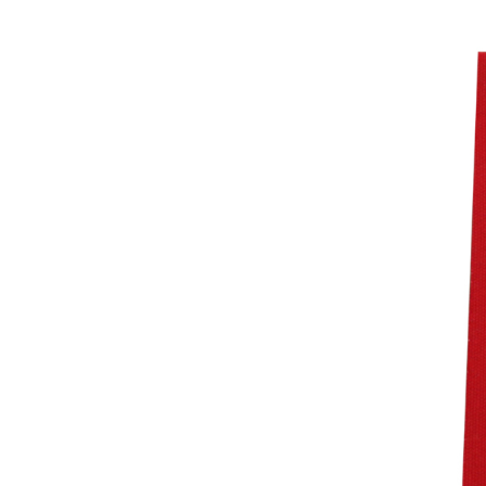
Алмазный лепестковый
диск Z-LION с
фибергласовой
подложкой...