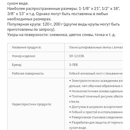
сухом виде.
Наиболее распространенные размеры: 1-1/8" x 21", 1/2" x 18",
3/8" x 13" и т.д. Однако могут быть поставлены в любых
необходимых размерах.
Популярная крупа: 120 г, 200 г (другие виды крупы могут быть
приготовлены по запросу).
Узоры на поверхности: снежинка, цветок сливы, точка и т. д.
Название продукта:
Узкие шлифовальные ленты с алмазным
Номер изделия:
ЗЛ-123ЭБ
Бренд:
З-ЛЕВ
Рабочая поверхность:
Гибкий алмазный лист с гальванически
• Электролитически осажденная алмазна
дольше, чем обычные абразивные ленты
• Низкоэластичная основа идеально под
• Плотный точечный рисунок обеспечива
стекла.
Характеристики продукта:
• Доступны в широком ассортименте ра
• Гибкий и простой в использовании, от
• Реверсивное стыковое соединение мен
• Разработан для защиты от термическог
сухом виде.