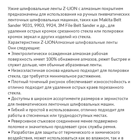
Узкие шлифовальные ленты Z-LION с алмазным покрытием
предназначены для использования на ручных пневматических
ленточных шлифовальных машинах, таких как Makita Belt
Sander 9031, 9903, 9924, 3M File Belt Sander и др., для
удаления острых кромок срезанного стекла или полировки
кромок зеркал и других изделий из стекла.
Характеристики Z-LION
Алмазные шлифовальные ленты
Они следующие:
• Электролитически осажденная алмазная рабочая
поверхность имеет 100% обнажение алмазов, режет быстрее и
служит дольше, чем обычные абразивные ленты.
• Низкоэластичная основа идеально подходит для полировки
стекла, где требуется минимальное растяжение.
• Плотный точечный рисунок обеспечивает износостойкость и
отлично подходит для удаления острых краев порезанного
стекла.
• Доступны в широком ассортименте размеров и зернистости
для пневматических ленточных шлифовальных машин.
• Гибкий и простой в использовании, отлично подходит для
работы в стесненных или труднодоступных местах.
• Реверсивное стыковое соединение менее подвержено
поломке и значительно продлевает срок службы ремня.
• Разработан для защиты от термического и химического
воздействия, может использоваться как во влажном, так и в