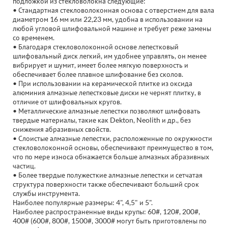
подложкой из стекловолокна следующие:
• Стандартная стекловолоконная основа с отверстием для вала
диаметром 16 мм или 22,23 мм, удобна в использовании на
любой угловой шлифовальной машине и требует реже замены
со временем.
• Благодаря стекловолоконной основе лепестковый
шлифовальный диск легкий, им удобнее управлять, он менее
вибрирует и шумит, имеет более мягкую поверхность и
обеспечивает более плавное шлифование без сколов.
• При использовании на керамической плитке из оксида
алюминия алмазные лепестковые диски не чернят плитку, в
отличие от шлифовальных кругов.
• Металлические алмазные лепестки позволяют шлифовать
твердые материалы, такие как Dekton, Neolith и др., без
снижения абразивных свойств.
• Слоистые алмазные лепестки, расположенные по окружности
стекловолоконной основы, обеспечивают преимущество в том,
что по мере износа обнажается больше алмазных абразивных
частиц.
• Более твердые полужесткие алмазные лепестки и сетчатая
структура поверхности также обеспечивают больший срок
службы инструмента.
Наиболее популярные размеры: 4", 4,5" и 5".
Наиболее распространенные виды крупы: 60#, 120#, 200#,
400# (600#, 800#, 1500#, 3000# могут быть приготовлены по