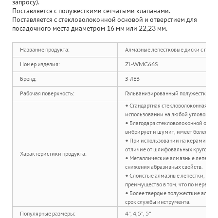
запросу).
Поставляется с полужесткими сетчатыми клапанами.
Поставляется с стекловолоконной основой и отверстием для
посадочного места диаметром 16 мм или 22,23 мм.
Название продукта:
Алмазные лепестковые диски с подл
Номер изделия:
ZL-WMC66S
Бренд:
З-ЛЕВ
Рабочая поверхность:
Гальванизированный полужесткий а
• Стандартная стекловолоконная осн
использовании на любой угловой шл
• Благодаря стекловолоконной основ
вибрирует и шумит, имеет более мяг
• При использовании на керамическо
отличие от шлифовальных кругов.
Характеристики продукта:
• Металлические алмазные лепестки 
снижения абразивных свойств.
• Слоистые алмазные лепестки, рас
преимущество в том, что по мере из
• Более твердые полужесткие алмаз
срок службы инструмента.
Популярные размеры:
4", 4,5", 5"