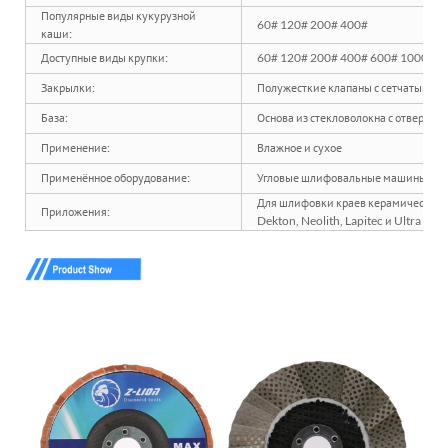
Популярные виды кукурузной
60# 120# 200# 400#
каши:
Доступные виды крупки:
60# 120# 200# 400# 600# 1000# 2
Закрылки:
Полужесткие клапаны с сетчатым ри
База:
Основа из стекловолокна с отверсти
Применение:
Влажное и сухое
Применённое оборудование:
Угловые шлифовальные машины
Для шлифовки краев керамической п
Приложения:
Dekton, Neolith, Lapitec и Ultra Com